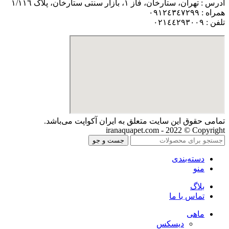
آدرس : تهران، ستارخان، فاز ١، بازار سنتی ستارخان، پلاک ١/١١٦
همراه : ٠٩١٢٤٣٤٧٢٩٩
تلفن : ٠٢١٤٤٢٩٣٠٠٩
تمامی حقوق اين سايت متعلق به ایران آکواپت می‌باشد.
iranaquapet.com - 2022 © Copyright
جست و جو
دسته‌بندی
منو
بلاگ
تماس با ما
ماهی
دیسکس