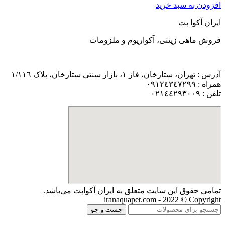
افزودن به سبد خرید
ایران آکوا پت
فروش ماهی زینتی، آکواریوم و ملزومات
آدرس : تهران، ستارخان، فاز ١، بازار سنتی ستارخان، پلاک ١/١١٦
همراه : ٠٩١٢٤٣٤٧٢٩٩
تلفن : ٠٢١٤٤٢٩٣٠٠٩
تمامی حقوق اين سايت متعلق به ایران آکواپت می‌باشد.
iranaquapet.com - 2022 © Copyright
جست و جو