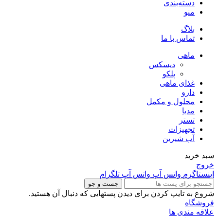
دسته‌بندی
منو
بلاگ
تماس با ما
ماهی
دیسکس
پلکو
غذای ماهی
دارو
محلول و مکمل
مدیا
تستر
تجهیزات
آب شیرین
سبد خرید
خروج
اینستاگرم
واتس آپ
واتس آپ
تلگرام
جست و جو
شروع به تایپ کردن برای دیدن پستهایی که دنبال آن هستید.
فروشگاه
علاقه مندی ها