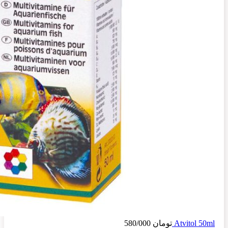
Atvitol 50ml
تومان
580/000