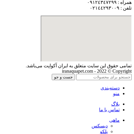
همراه : ٠٩١٢٤٣٤٧٢٩٩
تلفن : ٠٢١٤٤٢٩٣٠٠٩
تمامی حقوق اين سايت متعلق به ایران آکواپت می‌باشد.
iranaquapet.com - 2022 © Copyright
جست و جو
دسته‌بندی
منو
بلاگ
تماس با ما
ماهی
دیسکس
پلکو