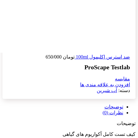
ضد استرس اکلیمول 100ml
تومان
650/000
ProScape Testlab
مقایسه
افزودن به علاقه مندی ها
دسته:
آب شیرین
توضیحات
نظرات (0)
توضیحات
کیف تست کامل آکواریوم های گیاهی