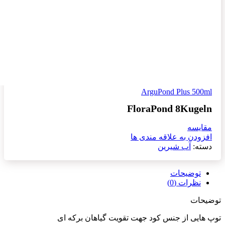
ArguPond Plus 500ml
FloraPond 8Kugeln
مقایسه
افزودن به علاقه مندی ها
دسته:
آب شیرین
توضیحات
نظرات (0)
توضیحات
توپ هایی از جنس کود جهت تقویت گیاهان برکه ای