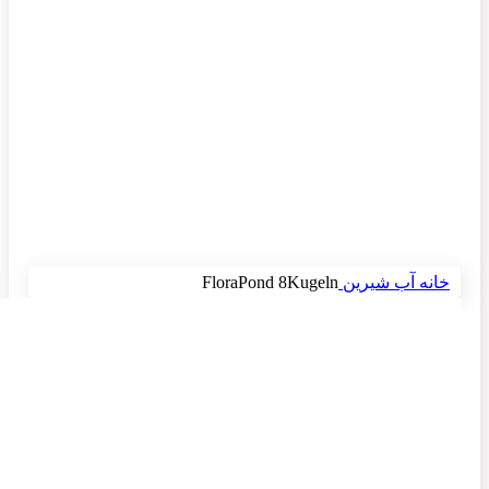
برای بزرگنمایی کلیک کنید
خانه
آب شیرین
FloraPond 8Kugeln