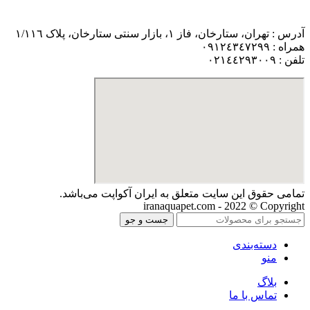
آدرس : تهران، ستارخان، فاز ١، بازار سنتی ستارخان، پلاک ١/١١٦
همراه : ٠٩١٢٤٣٤٧٢٩٩
تلفن : ٠٢١٤٤٢٩٣٠٠٩
تمامی حقوق اين سايت متعلق به ایران آکواپت می‌باشد.
iranaquapet.com - 2022 © Copyright
جست و جو
دسته‌بندی
منو
بلاگ
تماس با ما