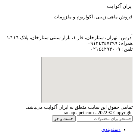
ایران آکوا پت
فروش ماهی زینتی، آکواریوم و ملزومات
آدرس : تهران، ستارخان، فاز ١، بازار سنتی ستارخان، پلاک ١/١١٦
همراه : ٠٩١٢٤٣٤٧٢٩٩
تلفن : ٠٢١٤٤٢٩٣٠٠٩
تمامی حقوق اين سايت متعلق به ایران آکواپت می‌باشد.
iranaquapet.com - 2022 © Copyright
جست و جو
دسته‌بندی