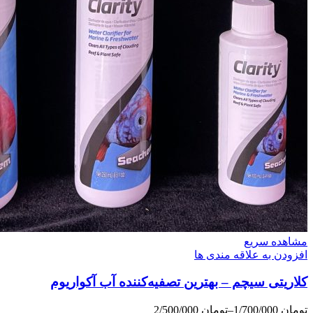
مشاهده سریع
افزودن به علاقه مندی ها
کلاریتی سیچم – بهترین تصفیه‌کننده آب آکواریوم
تومان
1/700/000
–
تومان
2/500/000