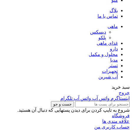
منو
بلاگ
تماس با ما
ماهی
دیسکس
پلکو
غذای ماهی
دارو
محلول و مکمل
مدیا
تستر
تجهیزات
آب شیرین
سبد خرید
خروج
اینستاگرم
واتس آپ
واتس آپ
تلگرام
جست و جو
شروع به تایپ کردن برای دیدن پستهایی که دنبال آن هستید.
فروشگاه
علاقه مندی ها
حساب کاربری من