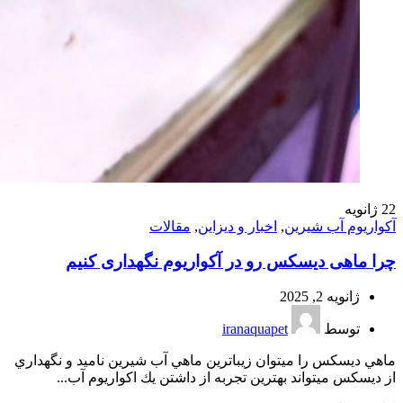
22
ژانویه
آکواریوم آب شیرین
,
اخبار و دیزاین
,
مقالات
چرا ماهی دیسکس رو در آکواریوم نگهداری کنیم
ژانویه 2, 2025
توسط
iranaquapet
ماهي ديسكس را ميتوان زيباترين ماهي آب شيرين ناميد و نگهداري
از ديسكس ميتواند بهترين تجربه از داشتن يك اكواريوم آب...