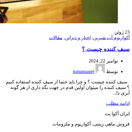
23
ژوئن
آکواریوم آب شیرین
,
اخبار و دیزاین
,
مقالات
سیف کننده چیست ؟
نوامبر 22, 2024
توسط
iranaquapet
سيف كننده چيست ؟ و چرا بايد حتما از سيف كننده استفاده كنيم
؟ سيف كننده را ميتوان اولين قدم در جهت نگه داری از هر گونه
آبزی دا...
ادامه مطلب
ایران آکوا پت
فروش ماهی زینتی، آکواریوم و ملزومات