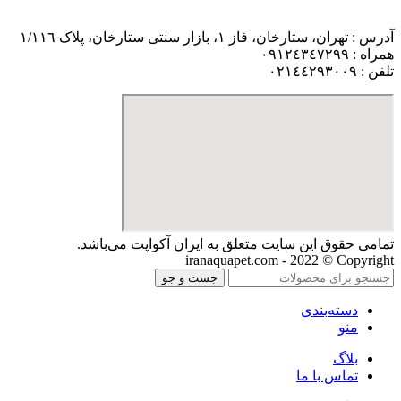
آدرس : تهران، ستارخان، فاز ١، بازار سنتی ستارخان، پلاک ١/١١٦
همراه : ٠٩١٢٤٣٤٧٢٩٩
تلفن : ٠٢١٤٤٢٩٣٠٠٩
تمامی حقوق اين سايت متعلق به ایران آکواپت می‌باشد.
iranaquapet.com - 2022 © Copyright
جست و جو
دسته‌بندی
منو
بلاگ
تماس با ما