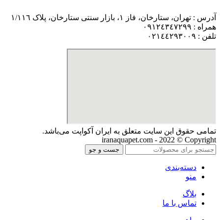
آدرس : تهران، ستارخان، فاز ١، بازار سنتی ستارخان، پلاک ١/١١٦
همراه : ٠٩١٢٤٣٤٧٢٩٩
تلفن : ٠٢١٤٤٢٩٣٠٠٩
تمامی حقوق اين سايت متعلق به ایران آکواپت می‌باشد.
iranaquapet.com - 2022 © Copyright
جست و جو
دسته‌بندی
منو
بلاگ
تماس با ما