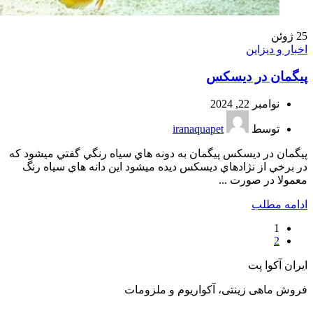
25
ژوئن
اخبار و دیزاین
پيگمان در ديسكس
نوامبر 22, 2024
توسط
iranaquapet
پيگمان در ديسكس پيگمان به دونه هاي سياه رنگي گفتي ميشود كه
در برخي از نژادهاي ديسكس ديده ميشود اين دانه هاي سياه رنگ
معمولا در صورت ...
ادامه مطلب
1
2
ایران آکوا پت
فروش ماهی زینتی، آکواریوم و ملزومات