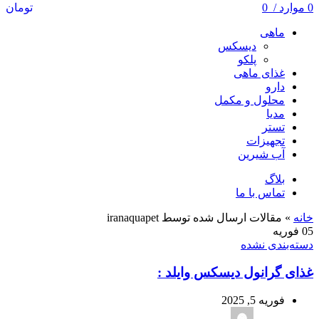
0
موارد
/
0
تومان
ماهی
دیسکس
پلکو
غذای ماهی
دارو
محلول و مکمل
مدیا
تستر
تجهیزات
آب شیرین
بلاگ
تماس با ما
خانه
»
مقالات ارسال شده توسط iranaquapet
05
فوریه
دسته‌بندی نشده
غذای گرانول دیسکس وایلد :
فوریه 5, 2025