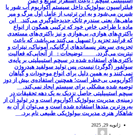
استیبیلتی سیچم : باعث استقرار سریع و ایمن
فیلتراسیون بیولوژیک داخل سیستم آکواریوم آب شور یا
شیرین می‌شود و به این ترتیب از عامل اول مرگ و میر
ماهی‌ها، یعنی سندرم تانک جدیدجلوگیری می‌کند. این
ماده با طراحی خاص خود که ترکیبی همگون از انواع
باکتری‌های هوازی، بی‌هوازی و نیز باکتری‌های مستعدی
که فرآیند تجزیه‌ را تسهیل می‌کنند می‌باشد، که باعث
تجزیه‌ی سریعتر پسماندهای ارگانیک، آمونیاک، نیترات و
نیتریت می‌گردد. توضیحات : از آنجایی‌که فعالیت
باکتری‌های استفاده شده در سیچم استیبیلیتی بر پایه‌ی
سولفور (گوگرد) نیست، پس تولید سولفید هیدروژن
نمی‌کنند و به همین دلیل برای انواع موجودات و گیاهان
آکواریومی بی‌خطر است؛ همچنین استفاده‌ی بیش از دوز
توصیه شده مشکلی برای سیستم ایجاد نمی‌کند.
سیچم استیبیلیتی حاصل نزدیک به یک دهه تحقیقات در
زمینه‌ی مدیریت بیولوژیک آکواریوم است و در تولید آن از
به‌روزترین متدها استفاده شده است و می‌توان از آن به
شاهکار هنری مدیریت بیولوژیکی طبیعی نام برد.
ژانویه 29, 2025