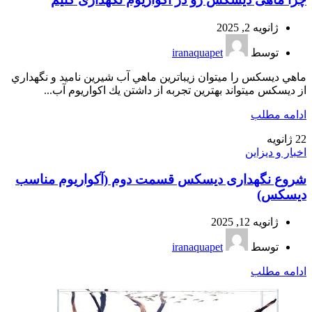
ژانویه 2, 2025
توسط
iranaquapet
ماهي ديسكس را ميتوان زيباترين ماهي آب شيرين ناميد و نگهداري
از ديسكس ميتواند بهترين تجربه از داشتن يك اكواريوم آب...
ادامه مطلب
22
ژانویه
اخبار و دیزاین
شروع نگهداری دیسکس قسمت دوم (آکواریوم مناسب
دیسکس)
ژانویه 12, 2025
توسط
iranaquapet
ادامه مطلب