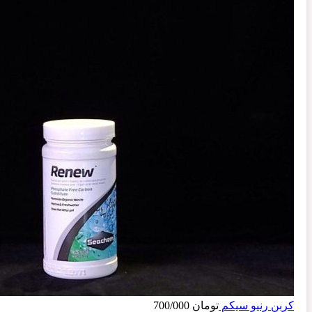
کربن رنیو سیکم
تومان
700/000