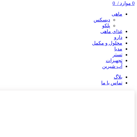
0
موارد
/
0
ماهی
دیسکس
پلکو
غذای ماهی
دارو
محلول و مکمل
مدیا
تستر
تجهیزات
آب شیرین
بلاگ
تماس با ما
ناموجود