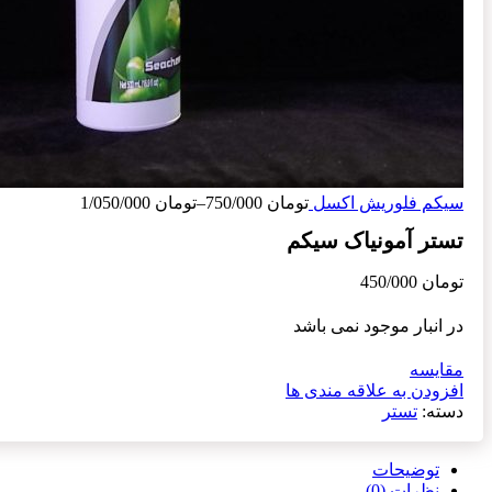
سیکم فلوریش اکسل
تومان
750/000
–
تومان
1/050/000
تستر آمونیاک سیکم
تومان
450/000
در انبار موجود نمی باشد
مقایسه
افزودن به علاقه مندی ها
دسته:
تستر
توضیحات
نظرات (0)