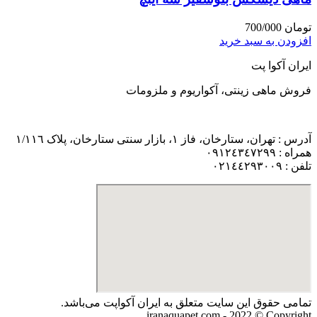
تومان
700/000
افزودن به سبد خرید
ایران آکوا پت
فروش ماهی زینتی، آکواریوم و ملزومات
آدرس : تهران، ستارخان، فاز ١، بازار سنتی ستارخان، پلاک ١/١١٦
همراه : ٠٩١٢٤٣٤٧٢٩٩
تلفن : ٠٢١٤٤٢٩٣٠٠٩
تمامی حقوق اين سايت متعلق به ایران آکواپت می‌باشد.
iranaquapet.com - 2022 © Copyright