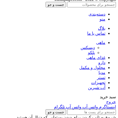
جست و جو
دسته‌بندی
منو
بلاگ
تماس با ما
ماهی
دیسکس
پلکو
غذای ماهی
دارو
محلول و مکمل
مدیا
تستر
تجهیزات
آب شیرین
سبد خرید
خروج
اینستاگرم
واتس آپ
واتس آپ
تلگرام
جست و جو
شروع به تایپ کردن برای دیدن پستهایی که دنبال آن هستید.