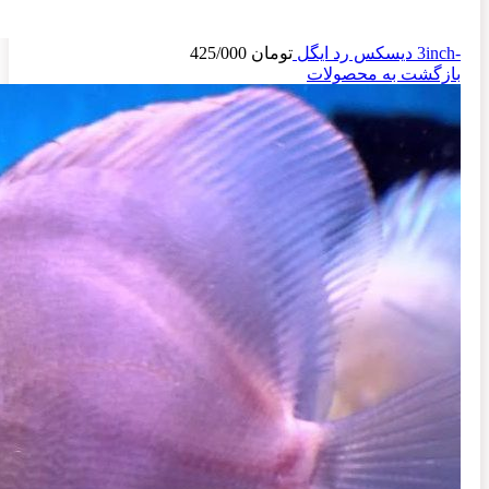
-3inch دیسکس رد ایگل
تومان
425/000
بازگشت به محصولات