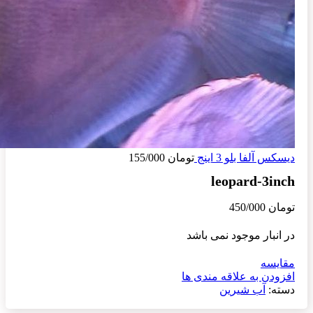
دیسکس آلفا بلو 3 اینج
تومان
155/000
leopard-3inch
تومان
450/000
در انبار موجود نمی باشد
مقایسه
افزودن به علاقه مندی ها
دسته:
آب شیرین