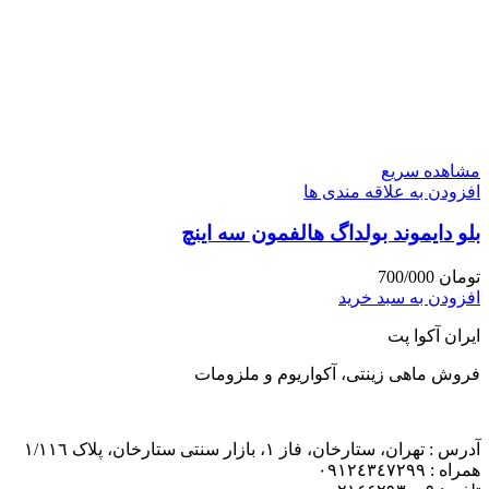
مشاهده سریع
افزودن به علاقه مندی ها
بلو دایموند بولداگ هالفمون سه اینچ
تومان
700/000
افزودن به سبد خرید
ایران آکوا پت
فروش ماهی زینتی، آکواریوم و ملزومات
آدرس : تهران، ستارخان، فاز ١، بازار سنتی ستارخان، پلاک ١/١١٦
همراه : ٠٩١٢٤٣٤٧٢٩٩