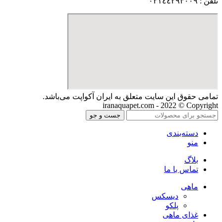
تلفن : ٠٢١٤٤٢٩٣٠٠٩
تمامی حقوق اين سايت متعلق به ایران آکواپت می‌باشد.
iranaquapet.com - 2022 © Copyright
جست و جو
دسته‌بندی
منو
بلاگ
تماس با ما
ماهی
دیسکس
پلکو
غذای ماهی