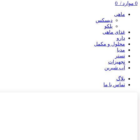
0
موارد
/
0
ماهی
دیسکس
پلکو
غذای ماهی
دارو
محلول و مکمل
مدیا
تستر
تجهیزات
آب شیرین
بلاگ
تماس با ما
ناموجود