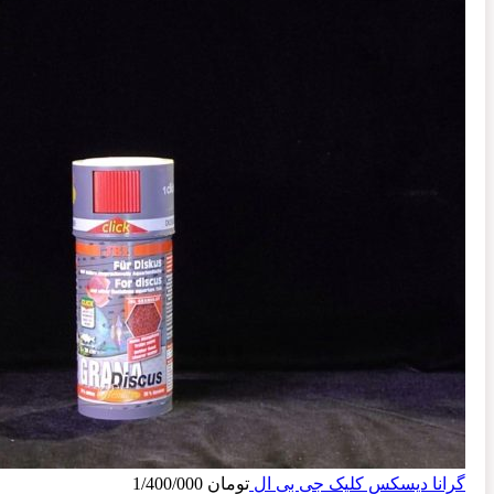
گرانا دیسکس کلیک جی بی ال
تومان
1/400/000