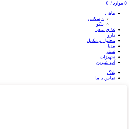
0
موارد
/
0
ماهی
دیسکس
پلکو
غذای ماهی
دارو
محلول و مکمل
مدیا
تستر
تجهیزات
آب شیرین
بلاگ
تماس با ما
ناموجود