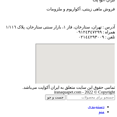
فروش ماهی زینتی، آکواریوم و ملزومات
آدرس : تهران، ستارخان، فاز ١، بازار سنتی ستارخان، پلاک ١/١١٦
همراه : ٠٩١٢٤٣٤٧٢٩٩
تلفن : ٠٢١٤٤٢٩٣٠٠٩
تمامی حقوق اين سايت متعلق به ایران آکواپت می‌باشد.
iranaquapet.com - 2022 © Copyright
جست و جو
دسته‌بندی
منو