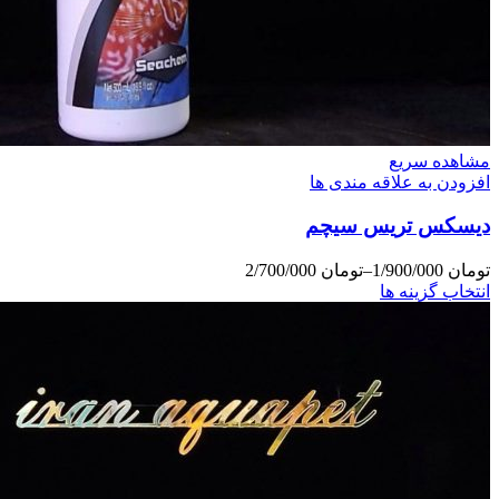
مشاهده سریع
افزودن به علاقه مندی ها
دیسکس تریس سیچم
تومان
1/900/000
–
تومان
2/700/000
انتخاب گزینه ها