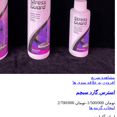
مشاهده سریع
افزودن به علاقه مندی ها
استرس گارد سیچم
تومان
1/500/000
–
تومان
2/700/000
انتخاب گزینه ها
ایران آکوا پت