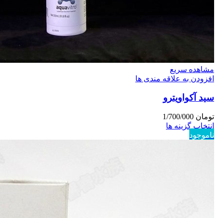
مشاهده سریع
افزودن به علاقه مندی ها
سید آکواویترو
تومان
1/700/000
انتخاب گزینه ها
ناموجود