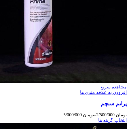
مشاهده سریع
افزودن به علاقه مندی ها
پرایم سیچم
تومان
2/500/000
–
تومان
5/000/000
انتخاب گزینه ها