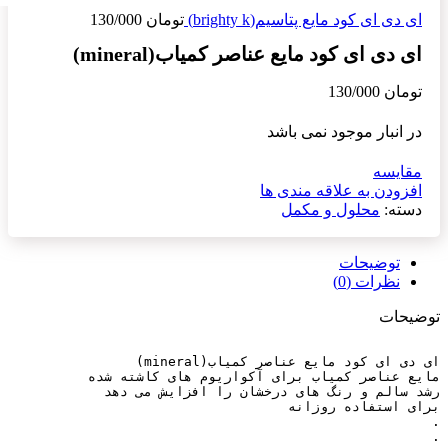
ای دی ای کود مایع پتاسیم(brighty k)
تومان
130/000
ای دی ای کود مایع عناصر کمیاب(mineral)
تومان
130/000
در انبار موجود نمی باشد
مقایسه
افزودن به علاقه مندی ها
دسته:
محلول و مکمل
توضیحات
نظرات (0)
توضیحات