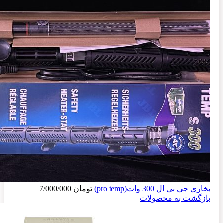
بخاری جی بی ال 300 وات(pro temp)
تومان
7/000/000
بازگشت به محصولات