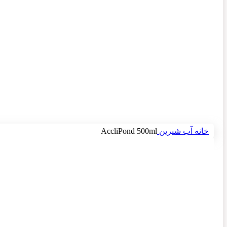
برای بزرگنمایی کلیک کنید
خانه
آب شیرین
AccliPond 500ml