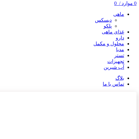
0
موارد
/
0
ماهی
دیسکس
پلکو
غذای ماهی
دارو
محلول و مکمل
مدیا
تستر
تجهیزات
آب شیرین
بلاگ
تماس با ما
ناموجود