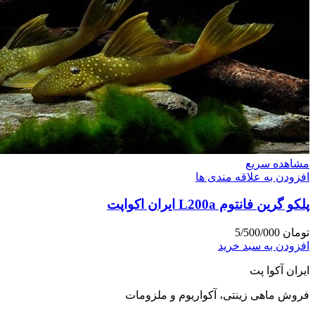
مشاهده سریع
افزودن به علاقه مندی ها
پلکو گرین فانتوم L200a ایران اکواپت
تومان
5/500/000
افزودن به سبد خرید
ایران آکوا پت
فروش ماهی زینتی، آکواریوم و ملزومات