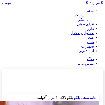
0
موارد
/
0
تومان
ماهی
دیسکس
پلکو
غذای ماهی
دارو
محلول و مکمل
مدیا
تستر
تجهیزات
آب شیرین
بلاگ
تماس با ما
ناموجود
برای بزرگنمایی کلیک کنید
خانه
ماهی
پلکو
پلکو Lda33 ایران آکواپت