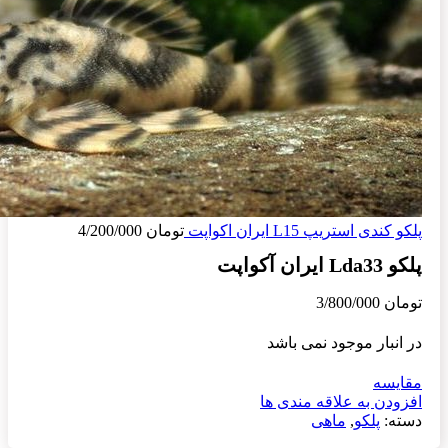
پلکو کندی استریپ L15 ایران اکواپت
تومان
4/200/000
پلکو Lda33 ایران آکواپت
تومان
3/800/000
در انبار موجود نمی باشد
مقایسه
افزودن به علاقه مندی ها
دسته:
پلکو
,
ماهی