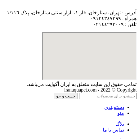
آدرس : تهران، ستارخان، فاز ١، بازار سنتی ستارخان، پلاک ١/١١٦
همراه : ٠٩١٢٤٣٤٧٢٩٩
تلفن : ٠٢١٤٤٢٩٣٠٠٩
تمامی حقوق اين سايت متعلق به ایران آکواپت می‌باشد.
iranaquapet.com - 2022 © Copyright
جست و جو
دسته‌بندی
منو
بلاگ
تماس با ما