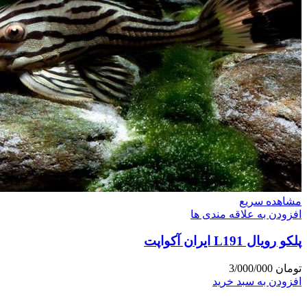
مشاهده سریع
افزودن به علاقه مندی ها
پلکو رویال L191 ایران آکواپت
تومان
3/000/000
افزودن به سبد خرید