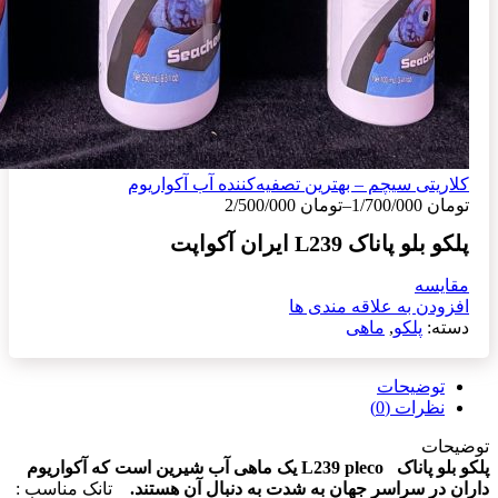
کلاریتی سیچم – بهترین تصفیه‌کننده آب آکواریوم
تومان
1/700/000
–
تومان
2/500/000
پلکو بلو پاناک L239 ایران آکواپت
مقایسه
افزودن به علاقه مندی ها
دسته:
پلکو
,
ماهی
توضیحات
نظرات (0)
توضیحات
پلکو بلو پاناک
L239 pleco
یک ماهی آب شیرین است که آکواریوم
داران در سراسر جهان به شدت به دنبال آن هستند.
تانک مناسب :