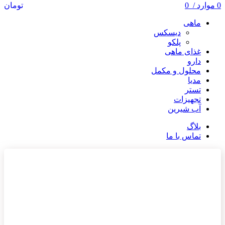
0
موارد
/
0
تومان
ماهی
دیسکس
پلکو
غذای ماهی
دارو
محلول و مکمل
مدیا
تستر
تجهیزات
آب شیرین
بلاگ
تماس با ما