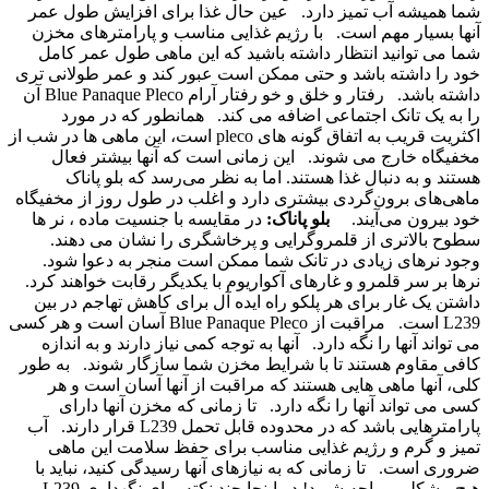
شما همیشه آب تمیز دارد.
عین حال غذا برای افزایش طول عمر
آنها بسیار مهم است.
با رژیم غذایی مناسب و پارامترهای مخزن
شما می توانید انتظار داشته باشید
که این ماهی طول عمر کامل
خود را داشته باشد و حتی ممکن است عبور کند و عمر طولانی تری
داشته باشد.
رفتار و خلق و خو رفتار آرام Blue Panaque Pleco آن
را به یک تانک اجتماعی اضافه می کند.
همانطور که در مورد
اکثریت قریب به اتفاق گونه های pleco است، این ماهی ها در شب از
مخفیگاه خارج می شوند.
این زمانی است که آنها بیشتر فعال
هستند و به دنبال غذا هستند. اما به نظر می‌رسد که بلو پاناک
ماهی‌های برون‌گردی بیشتری دارد و اغلب در طول روز از مخفیگاه
خود بیرون می‌آیند.
بلو پاناک:
در مقایسه با جنسیت ماده ، نر ها
سطوح بالاتری از قلمروگرایی و پرخاشگری را نشان می دهند.
وجود نرهای زیادی در تانک شما ممکن است منجر به دعوا شود.
نرها بر سر قلمرو و غارهای آکواریوم با یکدیگر رقابت خواهند کرد.
داشتن یک غار برای هر پلکو راه ایده آل برای کاهش تهاجم در بین
L239 است.
مراقبت از Blue Panaque Pleco آسان است و هر کسی
می تواند آنها را نگه دارد.
آنها به توجه کمی نیاز دارند و به اندازه
کافی مقاوم هستند تا با شرایط مخزن شما سازگار شوند.
به طور
کلی، آنها ماهی هایی هستند که مراقبت از آنها آسان است و هر
کسی می تواند آنها را نگه دارد.
تا زمانی که مخزن آنها دارای
پارامترهایی باشد که در محدوده قابل تحمل L239 قرار دارند.
آب
تمیز و گرم و رژیم غذایی مناسب برای حفظ سلامت این ماهی
ضروری است.
تا زمانی که به نیازهای آنها رسیدگی کنید، نباید با
هیچ مشکلی مواجه شوید! در اینجا چند نکته برای نگهداری L239