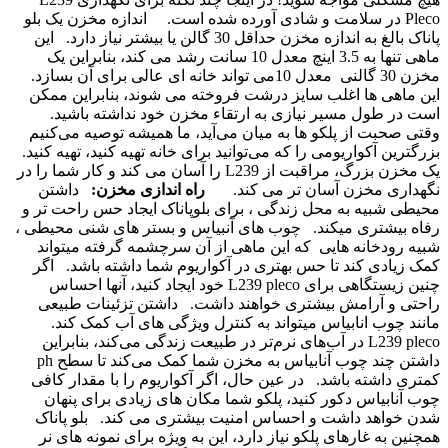
Pleco در سلامت و شادی آورده شده است.
اندازه مخزن یک بلو
پاناک بالغ به اندازه مخزن حداقل 30 گالن یا بیشتر نیاز دارد.
این
ماهی تنها به 3.5 اینچ معدل 10 سانت رشد می کند، بنابراین یک
مخزن 30 گالنی معدل 10می تواند خانه ای عالی برای آن بسازد.
این ماهی ها اغلب سایز درشت فروخته می شوند، بنابراین ممکن
است در طول مسیر نیازی به ارتقاء مخزن خود نداشته باشید.
وقتی صحبت از پلکو ها به میان می‌آید، ما همیشه توصیه می‌کنیم
بزرگترین آکواریومی را که می‌توانید برای خانه تهیه کنید، تهیه کنید.
یک مخزن بزرگ، مراقبت از L239 را آسان می کند و کار شما را در
نگهداری مخزن آسان تر می کند.
راه اندازی مخزن:
داشتن
محیطی شبیه به محل زندگی ، برای بلوپاناک ایجاد حس راحت تر و
رفاه بیشتری میکند.
چوب های آنبیاس و بستر های شنی محیطی ،
شبیه رودخانه هایی که این ماهی از آن سرچشمه گرفته میتواند
کمک زیادی کند تا حس بهتری در آکواریوم شما داشته باشد.
اگر
چنین زیستگاهی برای L239 pleco خود ایجاد کنید، آنها احساس
راحتی و آرامش بیشتری خواهند داشت.
داشتن تزئینات طبیعی
مانند چوب انابیاس میتواند به کنترل ویژگی های آب کمک کند.
L239 pleco در آب‌های نرم‌تر در طبیعت زندگی می‌کند، بنابراین
داشتن چند چوب آنابیاس به مخزن شما کمک می‌کند تا سطح ph
کمتری داشته باشد.
در عین حال، اگر آکواریوم را با مقدار کافی
چوب آنابیاس دکور کنید، پلکو شما مکان های زیادی برای پنهان
شدن خواهد داشت و احساس امنیت بیشتری می کند.
بلو پاناک
همچنین به غارهای پلکو نیاز دارد،
این به ویژه برای نمونه های نر