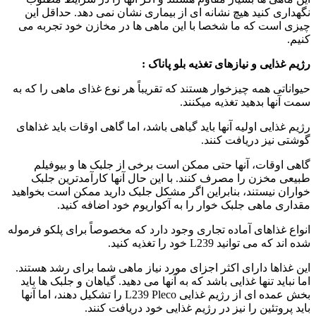
نگهداری کنید هیچ نشانه ای از بیماری نشان نمی دهد. حداقل این
چیزی است که ما شخصا با این ماهی ها در مخازن خود تجربه می
کنیم.
رژیم غذایی و نیازهای تغذیه بلو پاناک
:
حیواناتی همه چ
یزخ
وار هستند که تقریباً هر نوع غذای ماهی را که به
سمت آنها بدهید تغذیه میکنند.
رژیم غذایی اولیه آنها باید گیاهی باشد، اما گاهی اوقات باید غذاهای
گوشتی نیز دریافت کنند.
گاهی اوقات، آنها حتی ممکن است برخی از جلبک ها و بیوفیلم
طبیعی مخزن را مصرف کنند. با این حال آنها کارآمدترین جلبک
خواران نیستند، بنابراین اگر مشکل جلبک دارید ممکن است بخواهید
مقداری ماهی جلبک خوار را به آکواریوم خود اضافه کنید.
انواع غذاهای آماده تجاری وجود دارد که مخصوصاً برای پلکو فرموله
شده اند که می توانید L239 خود را تغذیه کنید.
این غذاها دارای اکثر اجزای مورد نیاز ماهی شما برای رشد هستند.
اما نباید تنها غذایی باشد که به آنها می دهید. گیاهان و جلبک ها باید
بخش عمده ای از رژیم غذایی L239 Pleco را تشکیل دهند، اما آنها
باید پروتئین را نیز در رژیم غذایی خود دریافت کنند.