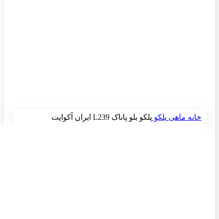
برای بزرگنمایی کلیک کنید
خانه
ماهی
پلکو
پلکو بلو پاناک L239 ایران آکواپت