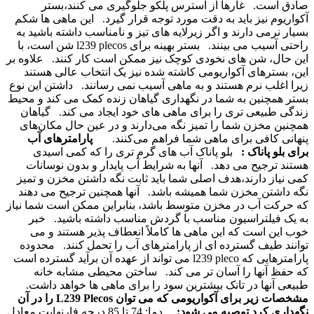
صادق است.
غارها از استرس پلکو جلوگیری می کنند،بستر
آکواریوم نیز باید به دقت مورد توجه قرار گیرد.
این ماهی ها شکم
بسیار نرمی دارند و اگر زیرلایه های تیز و نامناسب داشته باشید به
راحتی آسیب می بینند.
بستر بهینه برای l239 plecos شن است، با
این حال، شن های نخودی کوچک نیز ممکن است کار کنند.
علاوه بر
این، بسترهای آکواریومی کاشته شده نیز یک انتخاب عالی هستند
زیرا اغلب نرم هستند و به ماهی آسیب نمی رسانند.
داشتن این نوع
بستر همچنین به شما در نگهداری گیاهان زنده کمک می کند و محیط
زندگی طبیعی تری را برای ماهی های خود ایجاد می کند.
گیاهان
همچنین مخزن شما را تمیز نگه می‌دارند و در عین حال مکان‌های
پنهانی کافی برای ماهی شما فراهم می‌کنند.
پارامترهای آب
برای بلو پاناک :
بلو پاناک آب های گرم تری را که کمی اسیدی
هستند ترجیح می دهد.
آنها به شرایط آب پایدار و بدون نوسانات
کمی نیاز دارند،هدف اصلی شما باید ثابت نگه داشتن مخزن و تمیز
نگه داشتن مخزن شما همیشه باشد.
آنها همچنین ترجیح می دهند
که حرکت آب در مخزن متوسط ​​​​باشد، بنابراین ممکن است شما نیاز
به یک فیلتراسیون مناسب با گردش مناسب داشته باشید.
خبر
خوب این است که این ماهی ها کاملاً انعطاف پذیر هستند و می
توانند طیف گسترده ای از پارامترهای آب را تحمل کنند.
محدوده
پارامترهایی که l239 pleco می تواند از عهده آن برآید گسترده است
که حفظ آنها را آسان تر می کند.
ساختن محیطی مشابه خانه
طبیعی آنها در تانک بیشترین سود را برای ماهی ها خواهد داشت.
مشخصات زیر برای آکواریومی که می توان L239 Plecos را در آن
نگهداری کرد توصیه می شود:
دما: 74 تا 85 درجه فارنهایت معادل