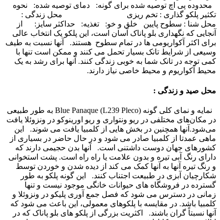
محدوده پی اچ توصیه شده برای گونه:
دمای توصیه شده:
نحوه
تکثیر پلکو گذاری : تخم ریزی
گ
یرین فانتوم
محل زندگی :
محل شنا : سطوح پایین خلق و خو: تغذیه: حداکثر سایز:
از
آنجایی که نگهداری بلو پاناک آسان است، این پلکو یک انتخاب عالی
برای اکثر آکواریومی ها در تمام سطوح هستند.
آنها نسبت به طیف
وسیعی از شرایط تانک بسیار تحمل می کنند و ممکن است تنها با
کمی توجه در تانک شما به خوبی زندگی کنند. آنها برای رشد به یک
محیط آکواریوم و محیط خاصی نیاز دارند.
محل صید و زندگی :
نمایه و نمای کلی گونه Blue Panaque (L239 Pleco) به طور طبیعی
در مکان‌های مختلفی در ریو ونتواری و ریو اورینوکو در ونزوئلا یافت
می‌شود.
آنها همچنین در بخش هایی از کلمبیا یافت می شوند.
این
ماهی عمدتا از کلمبیا صادر می شود و در حال حاضر در بسیاری از
کشورهای جهان دوست داشتنی است.
آنها بدن حجیمی دارند که
دارای رنگ آبی تیره و بدون علامت یا راه راه است. پشت استخوانی
و رنگ تیره آنها به آنها کمک می کند از دیده شدن و خوردن توسط
شکارچیان آبزی در طبیعت اجتناب کنند.
این گونه پلکو به طور
گسترده در فروشگاه های حیوانات خانگی موجود نیست و تنها
زمانی در دسترس می شود که فصل جمع آوری پلیکو در ونزوئلا و
کلمبیا باشد. در مقایسه با پلکوهای معمولی، این باعث می شود که
آنها نسبتاً گران باشند.
اکثریت بزرگی از پلکو های بلو پاناک که در