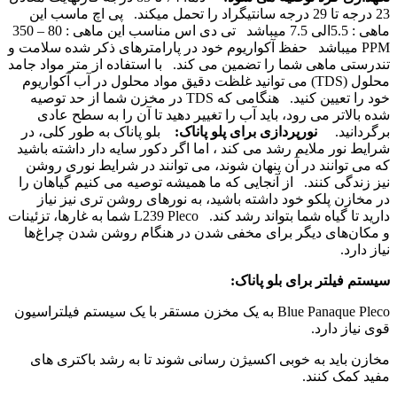
23 درجه تا 29 درجه سانتیگراد را تحمل میکند.
پی اچ ماسب این
ماهی : 5.5الی 7.5 میباشد
تی دی اس مناسب این ماهی : 80 – 350
PPM میباشد
حفظ آکواریوم خود در پارامترهای ذکر شده سلامت و
تندرستی ماهی شما را تضمین می کند.
با استفاده از متر مواد جامد
محلول (TDS) می توانید غلظت دقیق مواد محلول در آب آکواریوم
خود را تعیین کنید.
هنگامی که TDS در مخزن شما از حد توصیه
شده بالاتر می رود، باید آب را تغییر دهید تا آن را به سطح عادی
برگردانید.
نورپردازی برای پلو پاناک:
بلو پاناک به طور کلی، در
شرایط نور ملایم رشد می کند ، اما اگر دکور سایه دار داشته باشید
که می توانند در آن پنهان شوند، می توانند در شرایط نوری روشن
نیز زندگی کنند.
از آنجایی که ما همیشه توصیه می کنیم گیاهان را
در مخازن پلکو خود داشته باشید، به نورهای روشن تری نیز نیاز
دارید تا گیاه شما بتواند رشد کند.
L239 Pleco شما به غارها، تزئینات
و مکان‌های دیگر برای مخفی شدن در هنگام روشن شدن چراغ‌ها
نیاز دارد.
سیستم فیلتر برای بلو پاناک:
Blue Panaque Pleco به یک مخزن مستقر با یک سیستم فیلتراسیون
قوی نیاز دارد.
مخازن باید به خوبی اکسیژن رسانی شوند تا به رشد باکتری های
مفید کمک کنند.