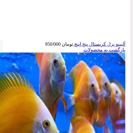
آلبینو پرل کریستال پنج اینچ
تومان
950/000
بازگشت به محصولات