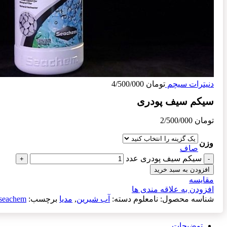
دنیترات سیچم
تومان
4/500/000
سیکم سیف پودری
تومان
2/500/000
وزن
صاف
سیکم سیف پودری عدد
افزودن به سبد خرید
مقایسه
افزودن به علاقه مندی ها
شناسه محصول:
نامعلوم
دسته:
آب شیرین
,
مدیا
برچسب:
 seachem
توضیحات