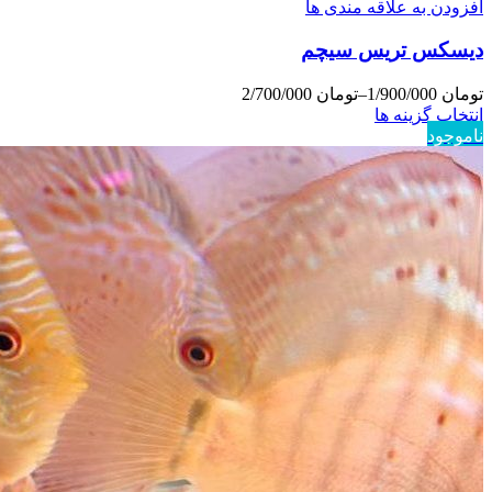
افزودن به علاقه مندی ها
دیسکس تریس سیچم
تومان
1/900/000
–
تومان
2/700/000
انتخاب گزینه ها
ناموجود