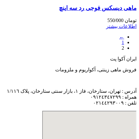
ماهی دیسکس فوجی رد سه اینچ
تومان
550/000
اطلاعات بیشتر
←
1
2
ایران آکوا پت
فروش ماهی زینتی، آکواریوم و ملزومات
آدرس : تهران، ستارخان، فاز ١، بازار سنتی ستارخان، پلاک ١/١١٦
همراه : ٠٩١٢٤٣٤٧٢٩٩
تلفن : ٠٢١٤٤٢٩٣٠٠٩