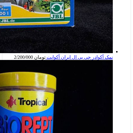
نمک آکوادر جی بی ال ایران آکواپت
تومان
2/200/000