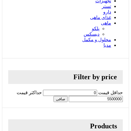
تجهیزات
تستر
دارو
غذای ماهی
ماهی
پلکو
دیسکس
محلول و مکمل
مدیا
Filter by price
حداقل قیمت
حداكثر قيمت
صافی
Products