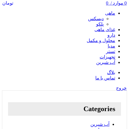
0
موارد
/
0
تومان
ماهی
دیسکس
پلکو
غذای ماهی
دارو
محلول و مکمل
مدیا
تستر
تجهیزات
آب شیرین
بلاگ
تماس با ما
خروج
Categories
آب شیرین