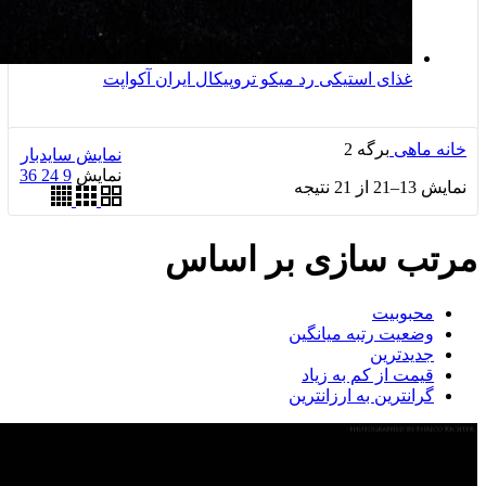
غذای استیکی رد میکو تروپیکال ایران آکواپت
خانه
ماهی
برگه 2
نمایش سایدبار
نمایش
9
24
36
نمایش 13–21 از 21 نتیجه
مرتب سازی بر اساس
محبوبیت
وضعیت رتبه میانگین
جدیدترین
قیمت از کم به زیاد
گرانترین به ارزانترین