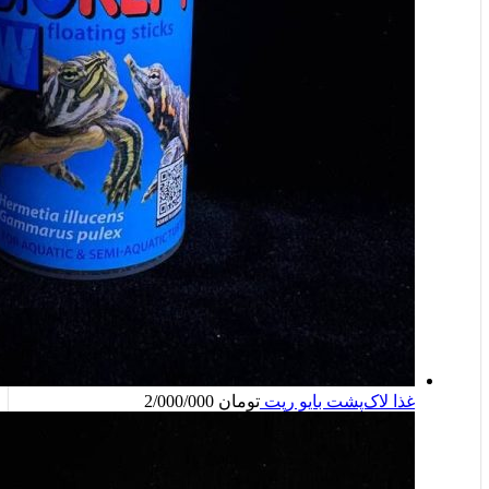
غذا لاک‌پشت بایو رپت
تومان
2/000/000