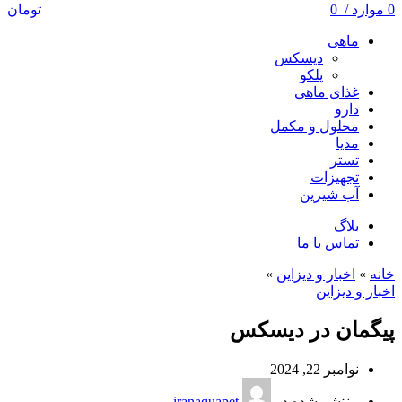
0
موارد
/
0
تومان
ماهی
دیسکس
پلکو
غذای ماهی
دارو
محلول و مکمل
مدیا
تستر
تجهیزات
آب شیرین
بلاگ
تماس با ما
خانه
»
اخبار و دیزاین
»
اخبار و دیزاین
پيگمان در ديسكس
نوامبر 22, 2024
منتشر شده در
iranaquapet