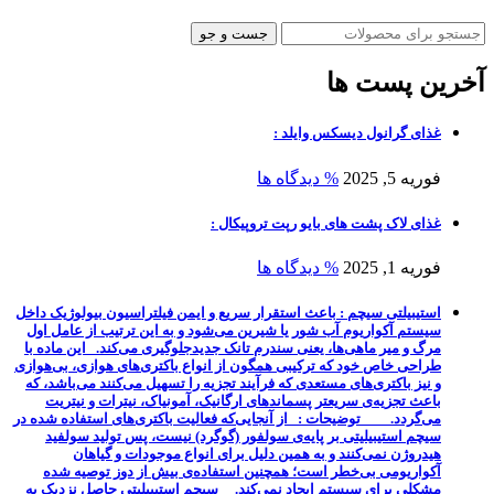
جست و جو
آخرین پست ها
غذای گرانول دیسکس وایلد :
فوریه 5, 2025
% دیدگاه ها
غذای لاک پشت های بایو رپت تروپیکال :
فوریه 1, 2025
% دیدگاه ها
استیبیلتی سیچم : باعث استقرار سریع و ایمن فیلتراسیون بیولوژیک داخل
سیستم آکواریوم آب شور یا شیرین می‌شود و به این ترتیب از عامل اول
مرگ و میر ماهی‌ها، یعنی سندرم تانک جدیدجلوگیری می‌کند. این ماده با
طراحی خاص خود که ترکیبی همگون از انواع باکتری‌های هوازی، بی‌هوازی
و نیز باکتری‌های مستعدی که فرآیند تجزیه‌ را تسهیل می‌کنند می‌باشد، که
باعث تجزیه‌ی سریعتر پسماندهای ارگانیک، آمونیاک، نیترات و نیتریت
می‌گردد. توضیحات : از آنجایی‌که فعالیت باکتری‌های استفاده شده در
سیچم استیبیلیتی بر پایه‌ی سولفور (گوگرد) نیست، پس تولید سولفید
هیدروژن نمی‌کنند و به همین دلیل برای انواع موجودات و گیاهان
آکواریومی بی‌خطر است؛ همچنین استفاده‌ی بیش از دوز توصیه شده
مشکلی برای سیستم ایجاد نمی‌کند. سیچم استیبیلیتی حاصل نزدیک به