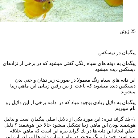
25
ژوئن
پيگمان در ديسكس
پيگمان به دونه هاي سياه رنگي گفتي ميشود كه در برخي از نژادهاي
ديسكس ديده ميشود
اين دانه هاي سياه رنگ معمولا در صورت زير دهان و حتي بدن
ديسكس ديده ميشوند كه باعث از بين رفتن زيبايى اين ماهي زيبا
ميشوند
پيگمان به دلايل زيادى بوجود مياد كه در ادامه برخى از اين دلايل رو
نام ميبريم
١- بك گراند تيره : اين مورد يكي از دلايل اصلي پيگمان است و بدليل
هوشمند بودن اين ماهي زيبا تشكيل ميشود حالا چرا هوشمند ؟ دليل
اصلي ايجاد اين دانه ها در بك گراند تيره اين است كه ماهي علاقه
مند است خود را برنگ محيط در بياورد و اين دانه ها او را در اين امر