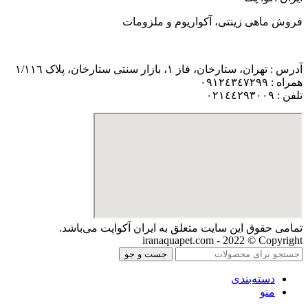
فروش ماهی زینتی، آکواریوم و ملزومات
آدرس : تهران، ستارخان، فاز ١، بازار سنتی ستارخان، پلاک ١/١١٦
همراه : ٠٩١٢٤٣٤٧٢٩٩
تلفن : ٠٢١٤٤٢٩٣٠٠٩
تمامی حقوق اين سايت متعلق به ایران آکواپت می‌باشد.
iranaquapet.com - 2022 © Copyright
جست و جو
دسته‌بندی
منو