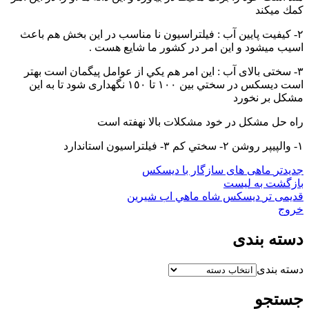
كمك ميكند
٢- كيفيت پايين آب : فيلتراسيون نا مناسب در اين بخش هم باعث
اسيب ميشود و اين امر در كشور ما شايع هست .
٣- سختى بالاى آب : اين امر هم يكي از عوامل پيگمان است بهتر
است ديسكس در سختي بين ١٠٠ تا ١٥٠ نگهدارى شود تا به اين
مشكل بر نخورد
راه حل مشكل در خود مشكلات بالا نهفته است
١- والپيپر روشن ٢- سختي كم ٣- فيلتراسيون استاندارد
جدیدتر
ماهى هاى سازگار با ديسكس
بازگشت به لیست
قدیمی تر
ديسكس شاه ماهي اب شيرين
خروج
دسته بندی
دسته بندی
جستجو