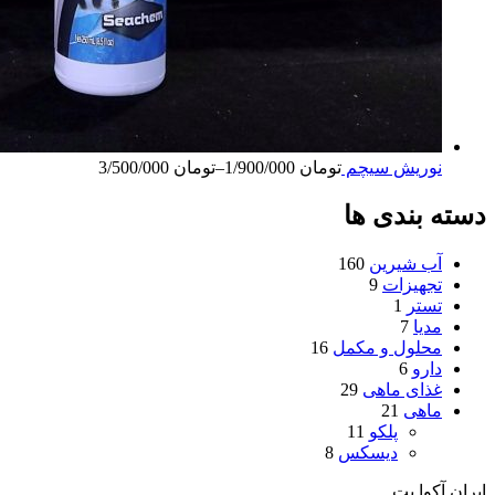
نوریش سیچم
تومان
1/900/000
–
تومان
3/500/000
دسته بندی ها
آب شیرین
160
تجهیزات
9
تستر
1
مدیا
7
محلول و مکمل
16
دارو
6
غذای ماهی
29
ماهی
21
پلکو
11
دیسکس
8
ایران آکوا پت