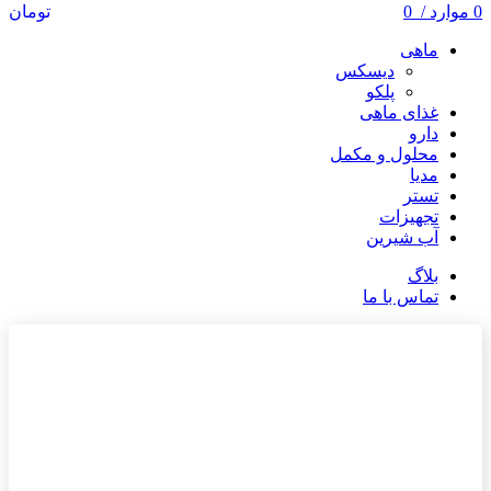
0
موارد
/
0
تومان
ماهی
دیسکس
پلکو
غذای ماهی
دارو
محلول و مکمل
مدیا
تستر
تجهیزات
آب شیرین
بلاگ
تماس با ما