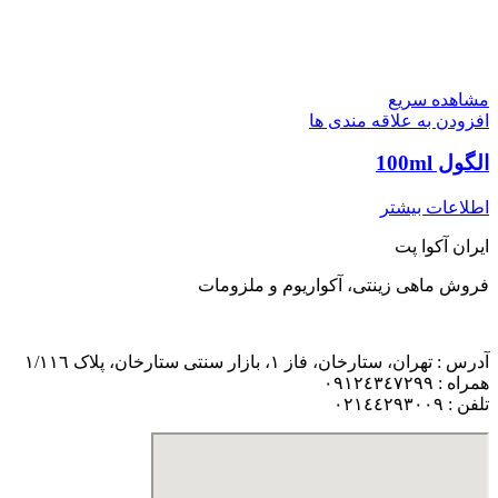
مشاهده سریع
افزودن به علاقه مندی ها
الگول 100ml
اطلاعات بیشتر
ایران آکوا پت
فروش ماهی زینتی، آکواریوم و ملزومات
آدرس : تهران، ستارخان، فاز ١، بازار سنتی ستارخان، پلاک ١/١١٦
همراه : ٠٩١٢٤٣٤٧٢٩٩
تلفن : ٠٢١٤٤٢٩٣٠٠٩