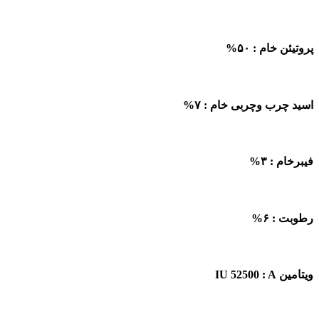
پروتیئن خام : ۵۰%
اسید چرب وچربی خام : ۷%
فیبرخام : ۳%
رطوبت : ۶%
ویتامین IU 52500 : A