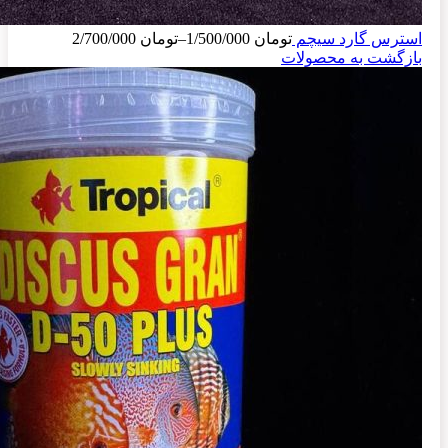
استرس گارد سیچم
تومان
1/500/000
–
تومان
2/700/000
بازگشت به محصولات