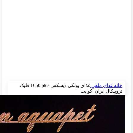
برای بزرگنمایی کلیک کنید
خانه
غذای ماهی
غذای پولکی دیسکس D-50 plus فلیک
تروپیکال ایران آکواپت