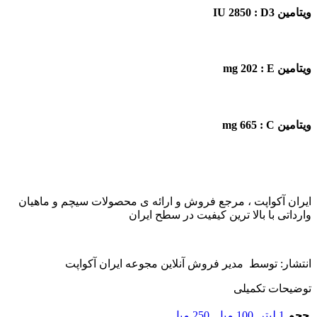
ویتامین IU 2850 : D3
ویتامین mg 202 : E
ویتامین mg 665 : C
ایران آکواپت ، مرجع فروش و ارائه ی محصولات سیچم و ماهیان
وارداتی با بالا ترین کیفیت در سطح ایران
انتشار: توسط مدیر فروش آنلاین مجوعه ایران آکواپت
توضیحات تکمیلی
حجم
1 لیتر
,
100 میل
,
250 میل