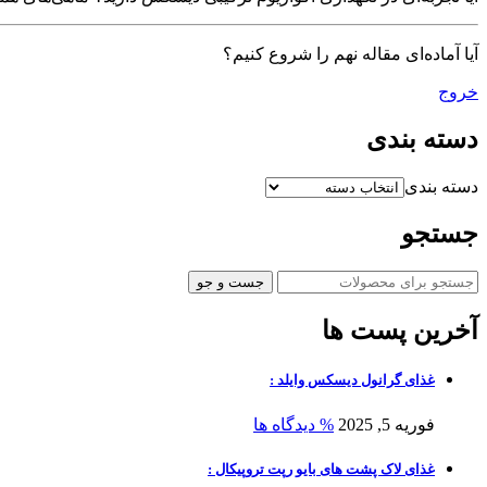
آیا آماده‌ای مقاله نهم را شروع کنیم؟
خروج
دسته بندی
دسته بندی
جستجو
جست و جو
آخرین پست ها
غذای گرانول دیسکس وایلد :
فوریه 5, 2025
% دیدگاه ها
غذای لاک پشت های بایو رپت تروپیکال :