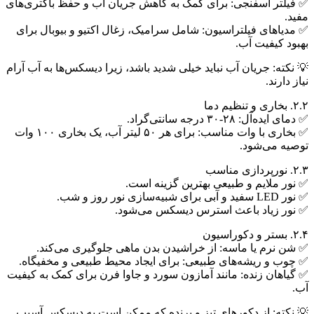
✅ فیلتر اسفنجی: برای کمک به کاهش جریان آب و حفظ باکتری‌های
مفید.
✅ مدیاهای فیلتراسیون: شامل سرامیک، زغال اکتیو و بیوبال برای
بهبود کیفیت آب.
💡 نکته: جریان آب نباید خیلی شدید باشد، زیرا دیسکس‌ها به آب آرام
نیاز دارند.
۲.۲. بخاری و تنظیم دما
✅ دمای ایده‌آل: ۲۸-۳۰ درجه سانتی‌گراد.
✅ بخاری با وات مناسب: برای هر ۵۰ لیتر آب، یک بخاری ۱۰۰ وات
توصیه می‌شود.
۲.۳. نورپردازی مناسب
✅ نور ملایم و طبیعی بهترین گزینه است.
✅ نور LED سفید و آبی برای شبیه‌سازی نور روز و شب.
✅ نور زیاد باعث استرس دیسکس می‌شود.
۲.۴. بستر و دکوراسیون
✅ شن نرم یا ماسه: از خراشیدن بدن ماهی جلوگیری می‌کند.
✅ چوب و ریشه‌های طبیعی: برای ایجاد محیط طبیعی و مخفیگاه.
✅ گیاهان زنده: مانند آمازون سورد و جاوا فرن برای کمک به کیفیت
آب.
💡 نکته: از دکورهای تیز و برنده که ممکن است به دیسکس آسیب