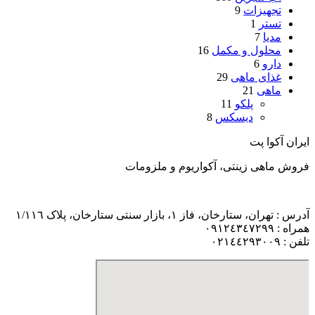
تجهیزات
9
تستر
1
مدیا
7
محلول و مکمل
16
دارو
6
غذای ماهی
29
ماهی
21
پلکو
11
دیسکس
8
ایران آکوا پت
فروش ماهی زینتی، آکواریوم و ملزومات
آدرس : تهران، ستارخان، فاز ١، بازار سنتی ستارخان، پلاک ١/١١٦
همراه : ٠٩١٢٤٣٤٧٢٩٩
تلفن : ٠٢١٤٤٢٩٣٠٠٩