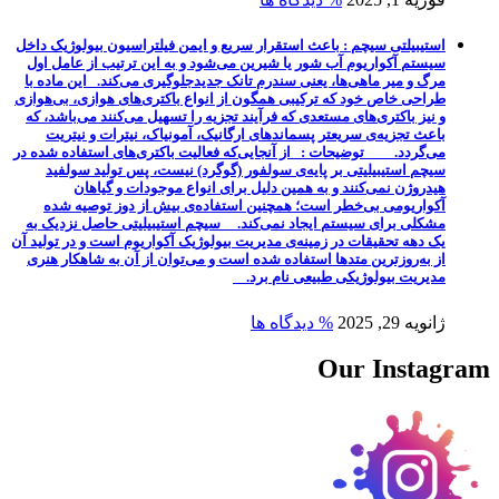
استیبیلتی سیچم : باعث استقرار سریع و ایمن فیلتراسیون بیولوژیک داخل
سیستم آکواریوم آب شور یا شیرین می‌شود و به این ترتیب از عامل اول
مرگ و میر ماهی‌ها، یعنی سندرم تانک جدیدجلوگیری می‌کند. این ماده با
طراحی خاص خود که ترکیبی همگون از انواع باکتری‌های هوازی، بی‌هوازی
و نیز باکتری‌های مستعدی که فرآیند تجزیه‌ را تسهیل می‌کنند می‌باشد، که
باعث تجزیه‌ی سریعتر پسماندهای ارگانیک، آمونیاک، نیترات و نیتریت
می‌گردد. توضیحات : از آنجایی‌که فعالیت باکتری‌های استفاده شده در
سیچم استیبیلیتی بر پایه‌ی سولفور (گوگرد) نیست، پس تولید سولفید
هیدروژن نمی‌کنند و به همین دلیل برای انواع موجودات و گیاهان
آکواریومی بی‌خطر است؛ همچنین استفاده‌ی بیش از دوز توصیه شده
مشکلی برای سیستم ایجاد نمی‌کند. سیچم استیبیلیتی حاصل نزدیک به
یک دهه تحقیقات در زمینه‌ی مدیریت بیولوژیک آکواریوم است و در تولید آن
از به‌روزترین متدها استفاده شده است و می‌توان از آن به شاهکار هنری
مدیریت بیولوژیکی طبیعی نام برد.
ژانویه 29, 2025
% دیدگاه ها
Our Instagram