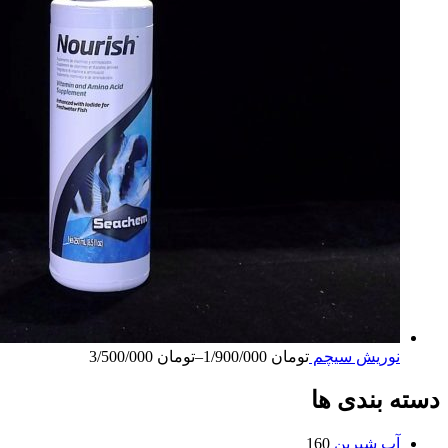
نوریش سیچم
تومان
1/900/000
–
تومان
3/500/000
دسته بندی ها
آب شیرین
160