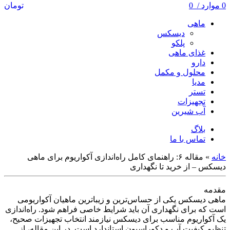
0
موارد
/
0
تومان
ماهی
دیسکس
پلکو
غذای ماهی
دارو
محلول و مکمل
مدیا
تستر
تجهیزات
آب شیرین
بلاگ
تماس با ما
خانه
»
مقاله ۶: راهنمای کامل راه‌اندازی آکواریوم برای ماهی
دیسکس – از خرید تا نگهداری
مقدمه
ماهی دیسکس یکی از حساس‌ترین و زیباترین ماهیان آکواریومی
است که برای نگهداری آن باید شرایط خاصی فراهم شود. راه‌اندازی
یک آکواریوم مناسب برای دیسکس نیازمند انتخاب تجهیزات صحیح،
تنظیم کیفیت آب و دکوراسیون استاندارد است. در این مقاله، از