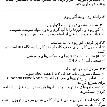
بزنند، خودداری کنید.
۳. راه‌اندازی اولیه آکواریوم
۳.۱. شست‌وشوی تجهیزات و آکواریوم
🔹 آکواریوم و دکورها را با آب گرم و بدون مواد شوینده بشویید.
🔹 فیلتر و مدیاها را قبل از استفاده در آب خالص بشویید.
۳.۲. پر کردن آکواریوم با آب مناسب
✅ آب بدون کلر: برای حذف کلر، از ضد کلر یا دستگاه RO استفاده
کنید.
✅ pH مناسب: ۶.۵ تا ۷ (برای دیسکس‌های پرورشی).
✅ سختی آب: ۴ تا ۸ dGH.
۳.۳. سیکل ازت و تثبیت آب
🔹 سیکل نیتروژن باید حداقل ۳ تا ۴ هفته انجام شود.
🔹 استفاده از باکتری‌های مفید (مانند Stability یا Seachem Prime)
برای تسریع فرآیند.
🔹 تست آمونیاک و نیتریت: مقدار آن‌ها باید صفر باشد قبل از اضافه
کردن دیسکس‌ها.
💡 نکته: اضافه کردن ماهی قبل از کامل شدن سیکل نیتروژن باعث
مرگ آن‌ها می‌شود.